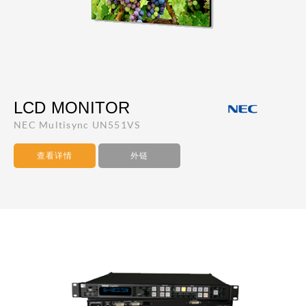
LCD MONITOR
NEC Multisync UN551VS
查看详情
外链