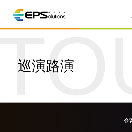
TO
巡演路演
会